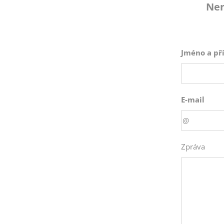
poradíme.
Nen
Jméno a př
E-mail
Zpráva