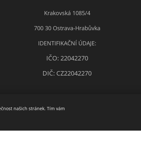
Krakovská 1085/4
700 30 Ostrava-Hrabůvka
IDENTIFIKAČNÍ ÚDAJE:
IČO: 22042270
DIČ: CZ22042270
ečnost našich stránek. Tím vám
Obrázky poskytl
Pexels
Vytvořeno službou
Webnode
Cookies