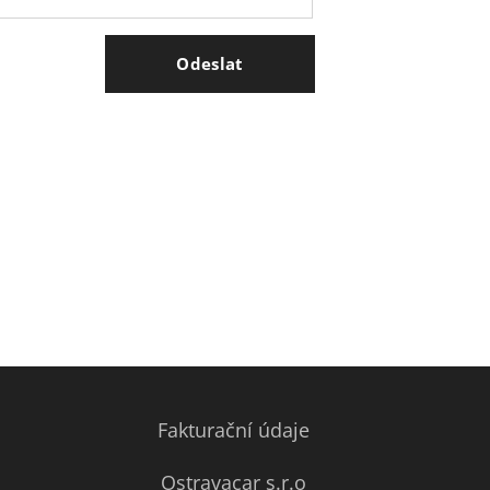
Odeslat
Fakturační údaje
Ostravacar s.r.o