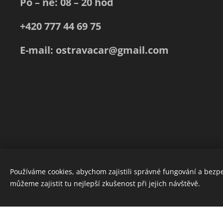
Po – ne: 08 – 20 hod
+420 777 44 69 75
E-mail: ostravacar@gmail.com
Používáme cookies, abychom zajistili správné fungování a bezp
můžeme zajistit tu nejlepší zkušenost při jejich návštěvě.
Vytvořte si webové stránky zdarma!