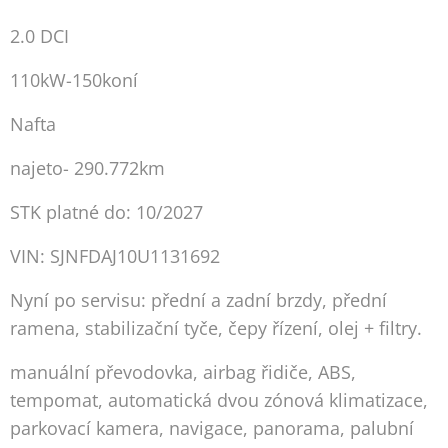
2.0 DCI
110kW-150koní
Nafta
najeto- 290.772km
STK platné do: 10/2027
VIN: SJNFDAJ10U1131692
Nyní po servisu: přední a zadní brzdy, přední
ramena, stabilizační tyče, čepy řízení, olej + filtry.
manuální převodovka, airbag řidiče, ABS,
tempomat, automatická dvou zónová klimatizace,
parkovací kamera, navigace, panorama, palubní