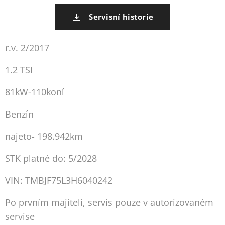
Servisní historie
r.v. 2/2017
1.2 TSI
81kW-110koní
Benzín
najeto- 198.942km
STK platné do: 5/2028
VIN: TMBJF75L3H6040242
Po prvním majiteli, servis pouze v autorizovaném
servise