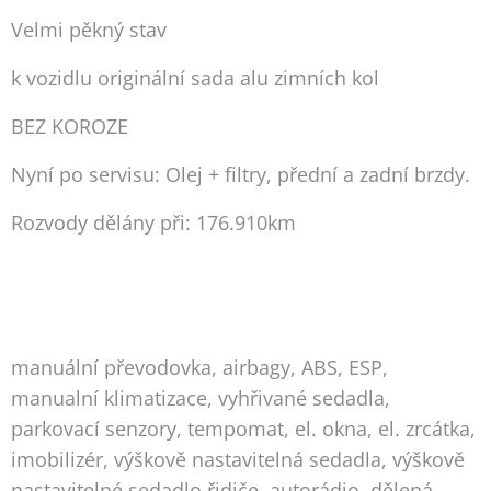
Velmi pěkný stav
k vozidlu originální sada alu zimních kol
BEZ KOROZE
Nyní po servisu: Olej + filtry, přední a zadní brzdy.
Rozvody dělány při: 176.910km
manuální převodovka, airbagy, ABS, ESP,
manualní klimatizace, vyhřivané sedadla,
parkovací senzory, tempomat, el. okna, el. zrcátka,
imobilizér, výškově nastavitelná sedadla, výškově
nastavitelné sedadlo řidiče, autorádio, dělená